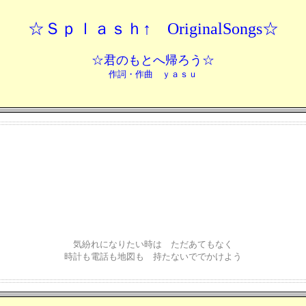
☆Ｓｐｌａｓｈ↑ OriginalSongs☆
☆君のもとへ帰ろう☆
作詞・作曲 ｙａｓｕ
気紛れになりたい時は ただあてもなく
時計も電話も地図も 持たないででかけよう
ただ何も考えないで車を走らせたら
いつの日か君と来ていた 砂の丘が続く場所へたどりついたのさ